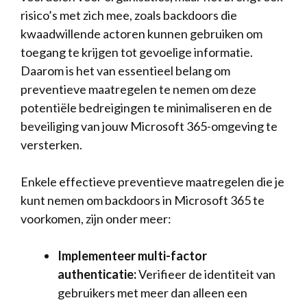
risico’s ⁢met zich mee,⁢ zoals ⁤backdoors⁢ die
kwaadwillende actoren kunnen gebruiken⁤ om
toegang te krijgen tot gevoelige informatie.⁢
Daarom is⁣ het van ⁤essentieel ‍belang om
preventieve maatregelen ‍te nemen om deze ​
potentiële⁢ bedreigingen te minimaliseren‍ en de
beveiliging van jouw Microsoft ‌365-omgeving⁤ te
versterken.
Enkele⁤ effectieve ‌preventieve⁤ maatregelen‌ die⁣ je
kunt‍ nemen om ⁤backdoors in Microsoft ‍365 ⁤te⁣
voorkomen, zijn ‍onder meer:
Implementeer multi-factor
‌authenticatie:
Verifieer ⁢de identiteit van
gebruikers⁢ met meer ​dan alleen een