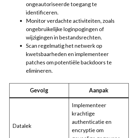
ongeautoriseerde ⁤toegang te
⁤identificeren.
Monitor ‌verdachte activiteiten,‍ zoals
ongebruikelijke‍ loginpogingen⁤ of‌
wijzigingen in ​bestandsrechten.
Scan regelmatig het ‍netwerk op
kwetsbaarheden‌ en ‌implementeer⁢
patches ​om potentiële backdoors‌ te
elimineren.
Gevolg
Aanpak
Implementeer
krachtige
authenticatie en⁤
Datalek
encryptie ‍om